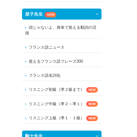
朋子先生
NEW
頭じゃないよ、身体で覚える動詞の活
用
フランス語ニュース
使えるフランス語フレーズ300
フランス語名詞化
リスニング初級（準２級まで）
NEW
リスニング中級（準２～準１）
NEW
リスニング上級（準１・１級）
NEW
剛士先生