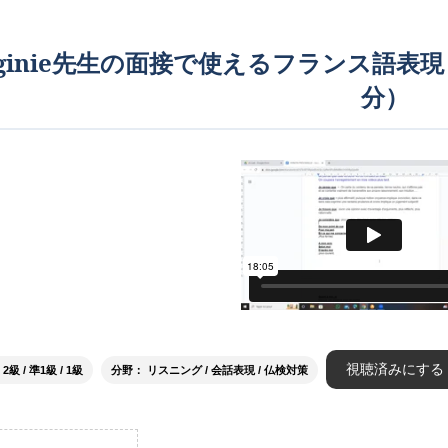
rginie先生の面接で使えるフランス語表
分）
視聴済みにする
級 / 準1級 / 1級
分野： リスニング / 会話表現 / 仏検対策