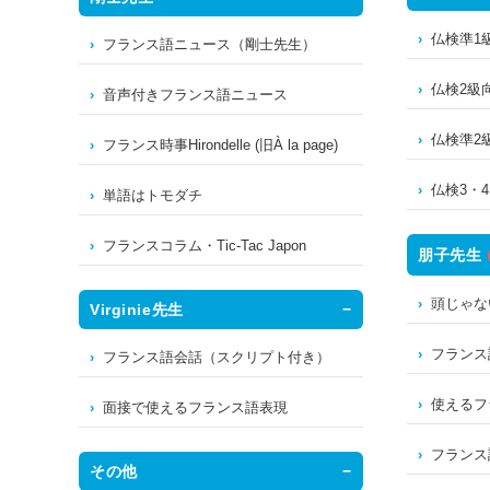
仏検準1
フランス語ニュース（剛士先生）
仏検2級
音声付きフランス語ニュース
仏検準2
フランス時事Hirondelle (旧À la page)
仏検3・
単語はトモダチ
フランスコラム・Tic-Tac Japon
朋子先生
頭じゃな
Virginie先生
フランス
フランス語会話（スクリプト付き）
使えるフ
面接で使えるフランス語表現
フランス
その他