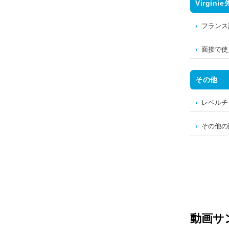
Virgini
フランス
面接で使
その他
レベルチ
その他の
動画サ