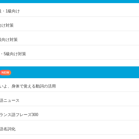
級・1級向け
向け対策
級向け対策
4・5級向け対策
NEW
いよ、身体で覚える動詞の活用
語ニュース
ランス語フレーズ300
語名詞化