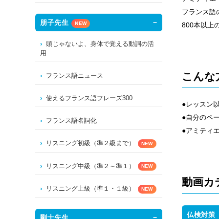
フランス語
朋子先生
NEW
800本以
頭じゃないよ、身体で覚える動詞の活
用
こんな
フランス語ニュース
使えるフランス語フレーズ300
●レッスン
●自分のペ
フランス語名詞化
●アミティ
リスニング初級（準２級まで）
NEW
リスニング中級（準２～準１）
NEW
動画カ
リスニング上級（準１・１級）
NEW
仏検対策
剛士先生