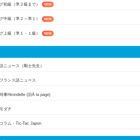
グ初級（準２級まで）
NEW
グ中級（準２～準１）
NEW
グ上級（準１・１級）
NEW
語ニュース（剛士先生）
フランス語ニュース
irondelle (旧À la page)
モダチ
ム・Tic-Tac Japon