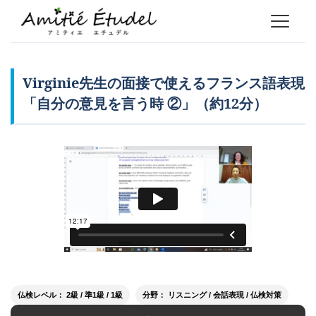
Virginie先生の面接で使えるフランス語表現
「自分の意見を言う時 ②」（約12分）
仏検レベル： 2級 / 準1級 / 1級
分野： リスニング / 会話表現 / 仏検対策