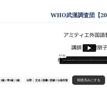
WHO武漢調査団【20
視聴済みにする
級 / 準1級 / 1級
分野： 文法 / 語彙 / 読解 / 仏検対策