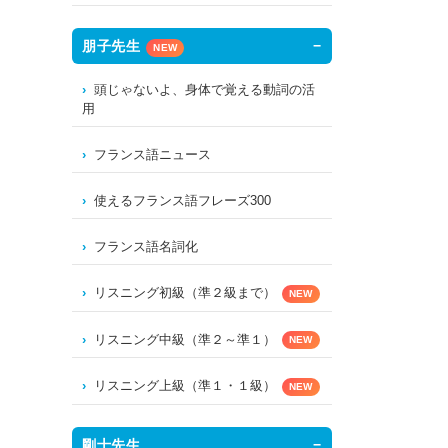
朋子先生
NEW
頭じゃないよ、身体で覚える動詞の活
用
フランス語ニュース
使えるフランス語フレーズ300
フランス語名詞化
リスニング初級（準２級まで）
NEW
リスニング中級（準２～準１）
NEW
リスニング上級（準１・１級）
NEW
剛士先生