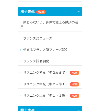
朋子先生
NEW
頭じゃないよ、身体で覚える動詞の活
用
フランス語ニュース
使えるフランス語フレーズ300
フランス語名詞化
リスニング初級（準２級まで）
NEW
リスニング中級（準２～準１）
NEW
リスニング上級（準１・１級）
NEW
剛士先生