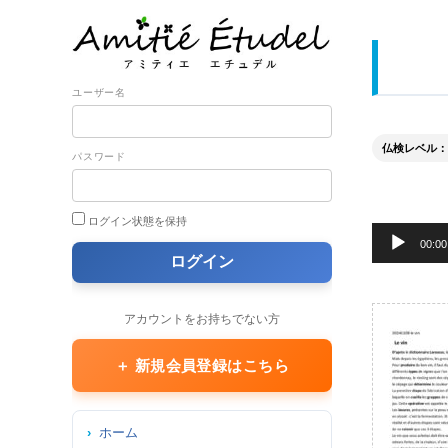
ユーザー名
仏検レベル： 3
パスワード
ログイン状態を保持
音
00:00
声
プ
レ
アカウントをお持ちでない方
ー
ヤ
＋ 新規会員登録はこちら
ー
ホーム