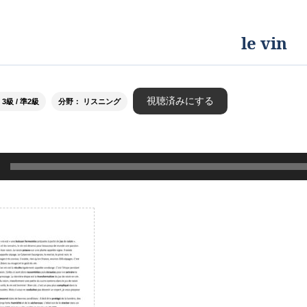
le vin
視聴済みにする
級 / 準2級
分野： リスニング