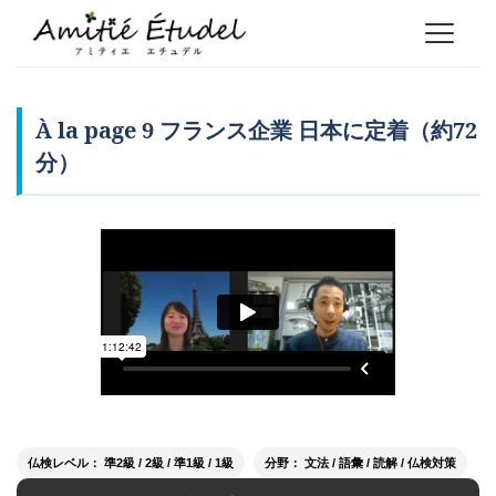
À la page 9 フランス企業 日本に定着（約72
分）
仏検レベル： 準2級 / 2級 / 準1級 / 1級
分野： 文法 / 語彙 / 読解 / 仏検対策