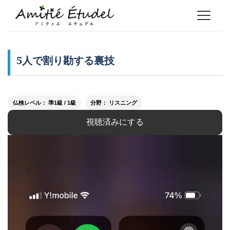
5人で割り勘する裏技
仏検レベル： 準1級 / 1級
分野： リスニング
視聴済みにする
動
画
プ
レ
ー
ヤ