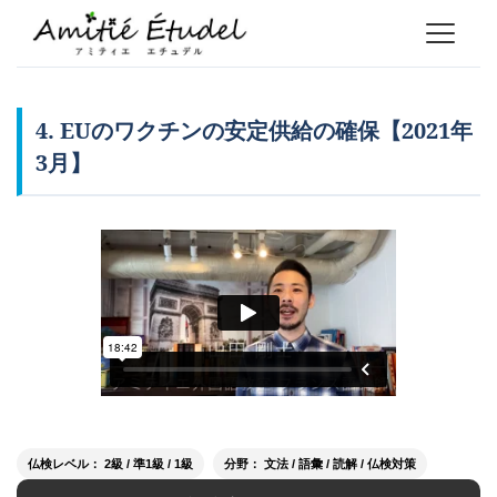
4. EUのワクチンの安定供給の確保【2021年
3月】
仏検レベル： 2級 / 準1級 / 1級
分野： 文法 / 語彙 / 読解 / 仏検対策