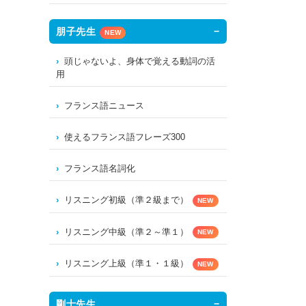
朋子先生
NEW
頭じゃないよ、身体で覚える動詞の活
用
フランス語ニュース
使えるフランス語フレーズ300
フランス語名詞化
リスニング初級（準２級まで）
NEW
リスニング中級（準２～準１）
NEW
リスニング上級（準１・１級）
NEW
剛士先生