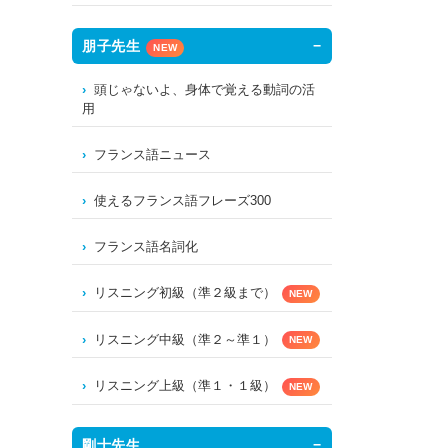
朋子先生
NEW
頭じゃないよ、身体で覚える動詞の活
用
フランス語ニュース
使えるフランス語フレーズ300
フランス語名詞化
リスニング初級（準２級まで）
NEW
リスニング中級（準２～準１）
NEW
リスニング上級（準１・１級）
NEW
剛士先生