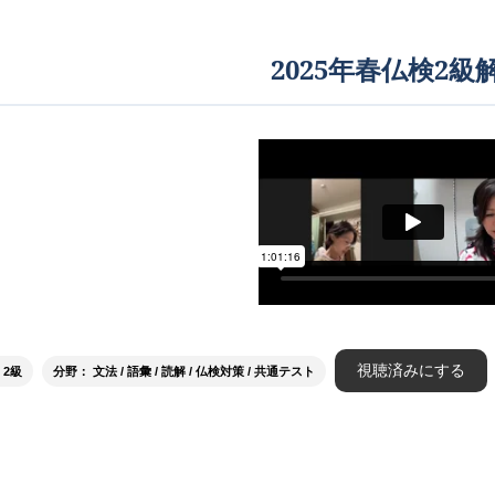
2025年春仏検2級
視聴済みにする
 2級
分野： 文法 / 語彙 / 読解 / 仏検対策 / 共通テスト