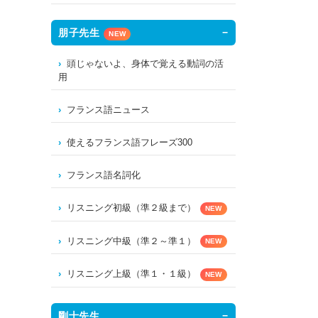
朋子先生
NEW
頭じゃないよ、身体で覚える動詞の活
用
フランス語ニュース
使えるフランス語フレーズ300
フランス語名詞化
リスニング初級（準２級まで）
NEW
リスニング中級（準２～準１）
NEW
リスニング上級（準１・１級）
NEW
剛士先生