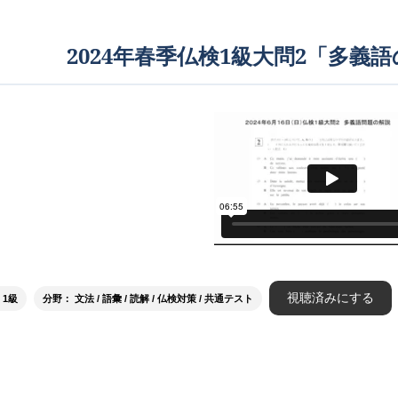
2024年春季仏検1級大問2「多義
視聴済みにする
 1級
分野： 文法 / 語彙 / 読解 / 仏検対策 / 共通テスト