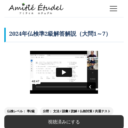
2024年仏検準2級解答解説（大問1～7）
仏検レベル： 準2級
分野： 文法 / 語彙 / 読解 / 仏検対策 / 共通テスト
視聴済みにする