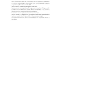
ー
ヤ
ー