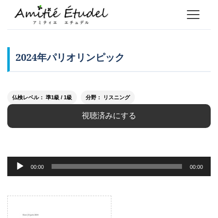
2024年パリオリンピック
仏検レベル： 準1級 / 1級
分野： リスニング
視聴済みにする
音
00:00
00:00
声
プ
レ