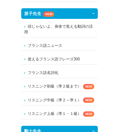
朋子先生
NEW
頭じゃないよ、身体で覚える動詞の活
用
フランス語ニュース
使えるフランス語フレーズ300
フランス語名詞化
リスニング初級（準２級まで）
NEW
リスニング中級（準２～準１）
NEW
リスニング上級（準１・１級）
NEW
剛士先生