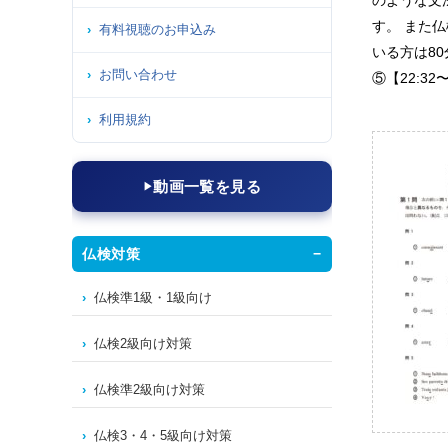
のような文
す。 また
有料視聴のお申込み
いる方は80
お問い合わせ
⑤【22:32
利用規約
動画一覧を見る
仏検対策
仏検準1級・1級向け
仏検2級向け対策
仏検準2級向け対策
仏検3・4・5級向け対策