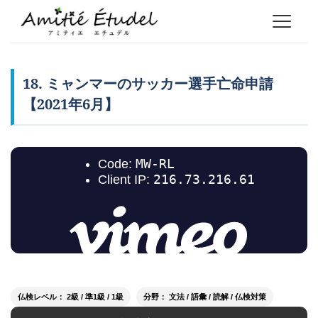
18. ミャンマーのサッカー選手亡命申請
【2021年6月】
仏検レベル： 2級 / 準1級 / 1級
分野： 文法 / 語彙 / 読解 / 仏検対策