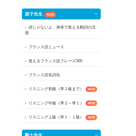
朋子先生
NEW
頭じゃないよ、身体で覚える動詞の活
用
フランス語ニュース
使えるフランス語フレーズ300
フランス語名詞化
リスニング初級（準２級まで）
NEW
リスニング中級（準２～準１）
NEW
リスニング上級（準１・１級）
NEW
剛士先生