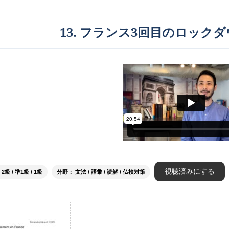
13. フランス3回目のロックダ
視聴済みにする
級 / 準1級 / 1級
分野： 文法 / 語彙 / 読解 / 仏検対策