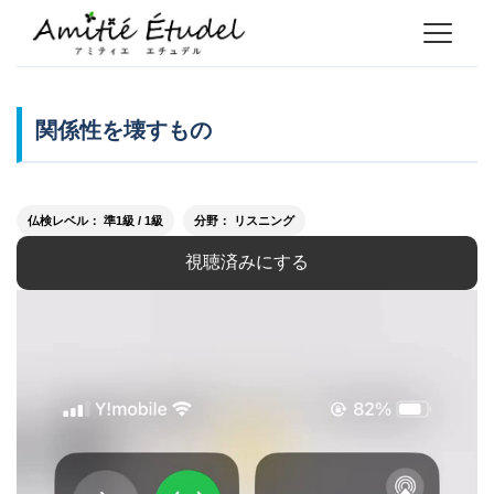
関係性を壊すもの
仏検レベル： 準1級 / 1級
分野： リスニング
視聴済みにする
動
画
プ
レ
ー
ヤ