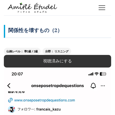
関係性を壊すもの（2）
仏検レベル： 準1級 / 1級
分野： リスニング
視聴済みにする
動
画
プ
レ
ー
ヤ