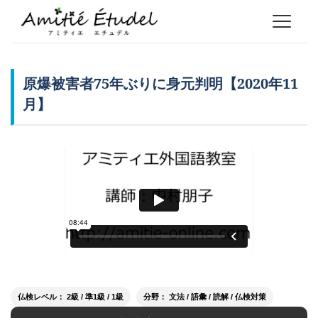
原爆被害者75年ぶりに身元判明【2020年11
月】
仏検レベル： 2級 / 準1級 / 1級
分野： 文法 / 語彙 / 読解 / 仏検対策