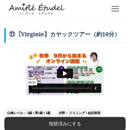
㉑【Virginie】カヤックツアー（約10分）
仏検レベル： 2級 / 準1級 / 1級
分野： リスニング / 会話表現
視聴済みにする