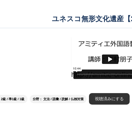
ユネスコ無形文化遺産【20
視聴済みにする
級 / 準1級 / 1級
分野： 文法 / 語彙 / 読解 / 仏検対策