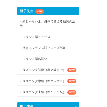
朋子先生
NEW
頭じゃないよ、身体で覚える動詞の活
用
フランス語ニュース
使えるフランス語フレーズ300
フランス語名詞化
リスニング初級（準２級まで）
NEW
リスニング中級（準２～準１）
NEW
リスニング上級（準１・１級）
NEW
剛士先生