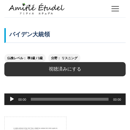
バイデン大統領
仏検レベル： 準1級 / 1級
分野： リスニング
視聴済みにする
音
00:00
00:00
声
プ
レ