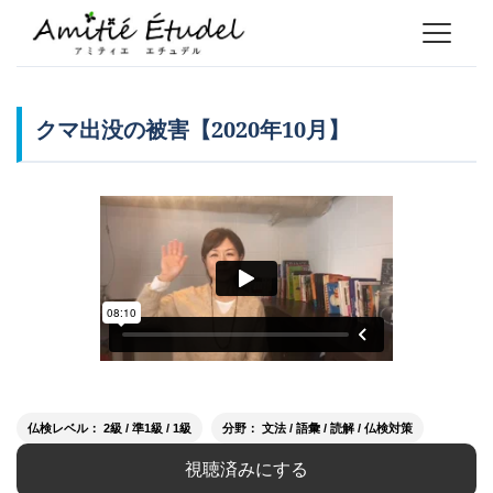
クマ出没の被害【2020年10月】
仏検レベル： 2級 / 準1級 / 1級
分野： 文法 / 語彙 / 読解 / 仏検対策
視聴済みにする