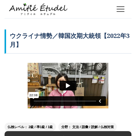
ウクライナ情勢／韓国次期大統領【2022年3
月】
仏検レベル： 2級 / 準1級 / 1級
分野： 文法 / 語彙 / 読解 / 仏検対策