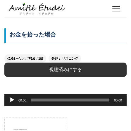
お金を拾った場合
仏検レベル： 準1級 / 1級
分野： リスニング
視聴済みにする
音
00:00
00:00
声
プ
レ