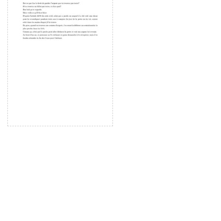
ー
ヤ
ー