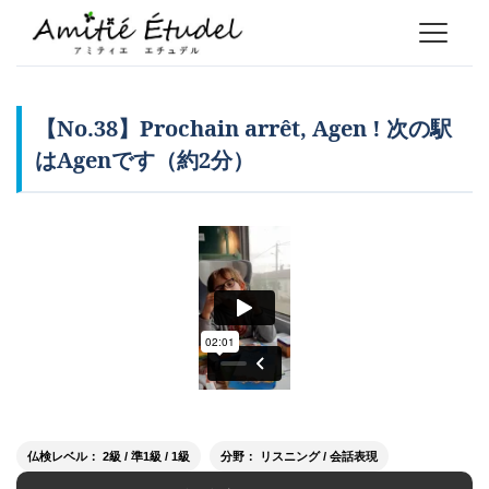
【No.38】Prochain arrêt, Agen ! 次の駅
はAgenです（約2分）
仏検レベル： 2級 / 準1級 / 1級
分野： リスニング / 会話表現