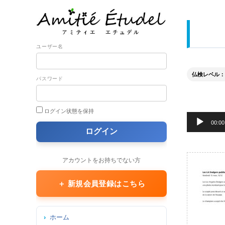
ユーザー名
仏検レベル： 準
パスワード
ログイン状態を保持
音
00:00
声
プ
レ
アカウントをお持ちでない方
ー
ヤ
＋ 新規会員登録はこちら
ー
ホーム