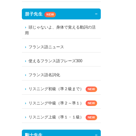
朋子先生
NEW
頭じゃないよ、身体で覚える動詞の活
用
フランス語ニュース
使えるフランス語フレーズ300
フランス語名詞化
リスニング初級（準２級まで）
NEW
リスニング中級（準２～準１）
NEW
リスニング上級（準１・１級）
NEW
剛士先生