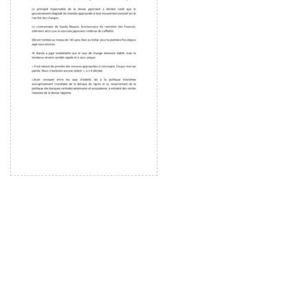
ー
ヤ
ー