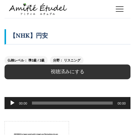
【NHK】円安
仏検レベル： 準1級 / 1級
分野： リスニング
視聴済みにする
音
00:00
00:00
声
プ
レ