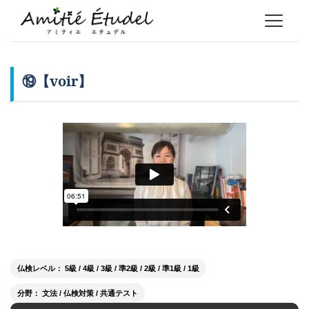
⑲【voir】
仏検レベル： 5級 / 4級 / 3級 / 準2級 / 2級 / 準1級 / 1級
分野： 文法 / 仏検対策 / 共通テスト