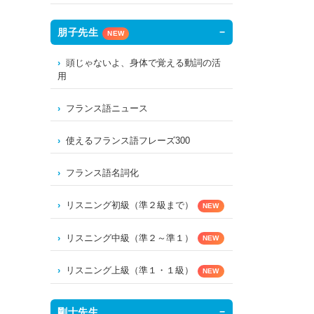
朋子先生
NEW
頭じゃないよ、身体で覚える動詞の活
用
フランス語ニュース
使えるフランス語フレーズ300
フランス語名詞化
リスニング初級（準２級まで）
NEW
リスニング中級（準２～準１）
NEW
リスニング上級（準１・１級）
NEW
剛士先生