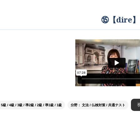
⑮【dire】
/ 4級 / 3級 / 準2級 / 2級 / 準1級 / 1級
分野： 文法 / 仏検対策 / 共通テスト