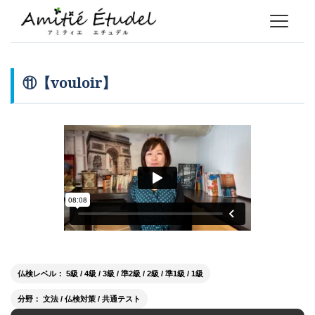
⑪【vouloir】
仏検レベル： 5級 / 4級 / 3級 / 準2級 / 2級 / 準1級 / 1級
分野： 文法 / 仏検対策 / 共通テスト