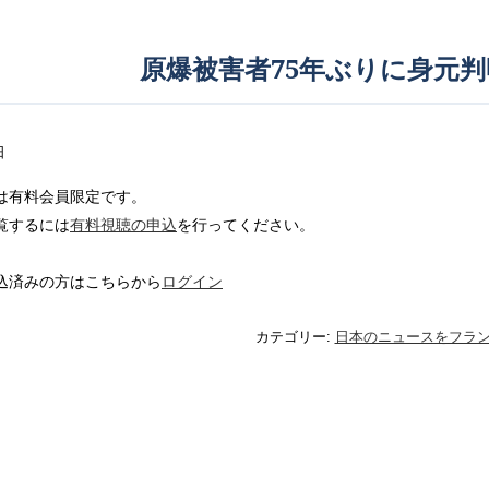
原爆被害者75年ぶりに身元判明
日
は有料会員限定です。
覧するには
有料視聴の申込
を行ってください。
込済みの方はこちらから
ログイン
カテゴリー:
日本のニュースをフラ