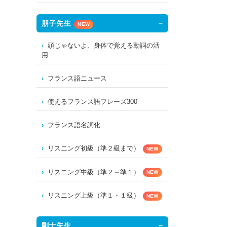
朋子先生
NEW
頭じゃないよ、身体で覚える動詞の活
用
フランス語ニュース
使えるフランス語フレーズ300
フランス語名詞化
リスニング初級（準２級まで）
NEW
リスニング中級（準２～準１）
NEW
リスニング上級（準１・１級）
NEW
剛士先生