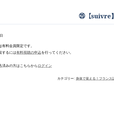
㉕【suivre
6日
は有料会員限定です。
覧するには
有料視聴の申込
を行ってください。
込済みの方はこちらから
ログイン
カテゴリー:
身体で覚える！フランス語