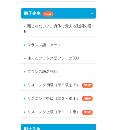
朋子先生
NEW
頭じゃないよ、身体で覚える動詞の活
用
フランス語ニュース
使えるフランス語フレーズ300
フランス語名詞化
リスニング初級（準２級まで）
NEW
リスニング中級（準２～準１）
NEW
リスニング上級（準１・１級）
NEW
剛士先生