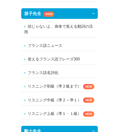
朋子先生
NEW
頭じゃないよ、身体で覚える動詞の活
用
フランス語ニュース
使えるフランス語フレーズ300
フランス語名詞化
リスニング初級（準２級まで）
NEW
リスニング中級（準２～準１）
NEW
リスニング上級（準１・１級）
NEW
剛士先生