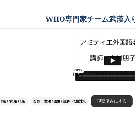
WHO専門家チーム武漢入り
視聴済みにする
級 / 準1級 / 1級
分野： 文法 / 語彙 / 読解 / 仏検対策