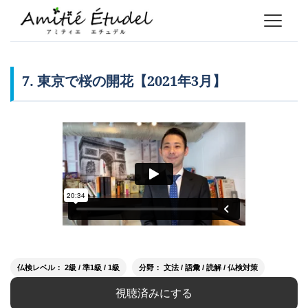
7. 東京で桜の開花【2021年3月】
仏検レベル： 2級 / 準1級 / 1級
分野： 文法 / 語彙 / 読解 / 仏検対策
視聴済みにする