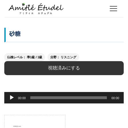
砂糖
仏検レベル： 準1級 / 1級
分野： リスニング
視聴済みにする
音
00:00
00:00
声
プ
レ