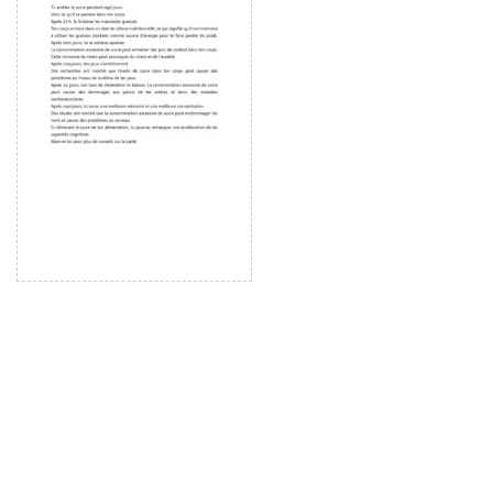
ー
ヤ
ー