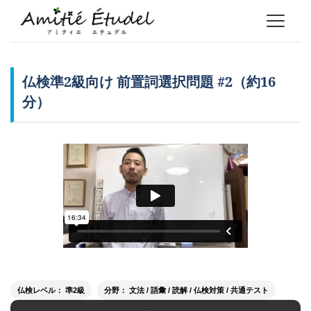
仏検準2級向け 前置詞選択問題 #2（約16
分）
仏検レベル： 準2級
分野： 文法 / 語彙 / 読解 / 仏検対策 / 共通テスト