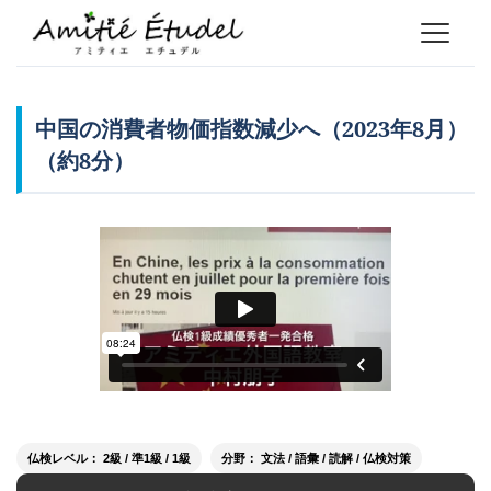
中国の消費者物価指数減少へ（2023年8月）
（約8分）
仏検レベル： 2級 / 準1級 / 1級
分野： 文法 / 語彙 / 読解 / 仏検対策