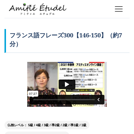
フランス語フレーズ300【146-150】（約7
分）
仏検レベル： 5級 / 4級 / 3級 / 準2級 / 2級 / 準1級 / 1級