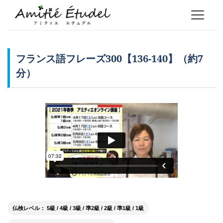
フランス語フレーズ300【136-140】（約7
分）
仏検レベル： 5級 / 4級 / 3級 / 準2級 / 2級 / 準1級 / 1級