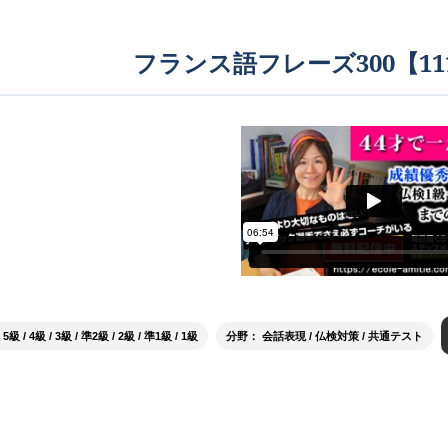
フランス語フレーズ300【111
/ 4級 / 3級 / 準2級 / 2級 / 準1級 / 1級
分野： 会話表現 / 仏検対策 / 共通テスト