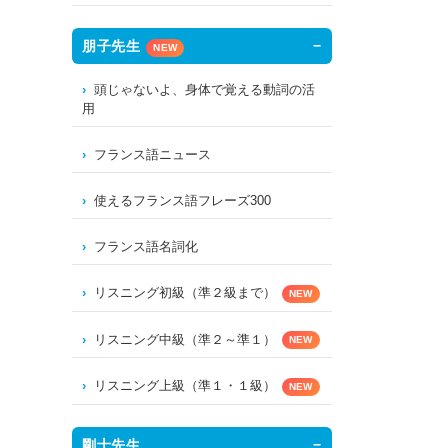
朋子先生
NEW
頭じゃないよ、身体で覚える動詞の活
用
フランス語ニュース
使えるフランス語フレーズ300
フランス語名詞化
リスニング初級（準２級まで）
NEW
リスニング中級（準２～準１）
NEW
リスニング上級（準１・１級）
NEW
剛士先生