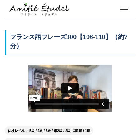
フランス語フレーズ300【106-110】（約7
分）
仏検レベル： 5級 / 4級 / 3級 / 準2級 / 2級 / 準1級 / 1級