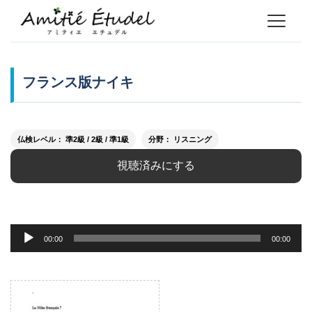
フランス版ナイキ
仏検レベル： 準2級 / 2級 / 準1級
分野： リスニング
視聴済みにする
音
00:00
00:00
声
プ
レ