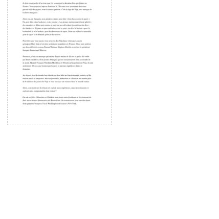
ー
ヤ
ー