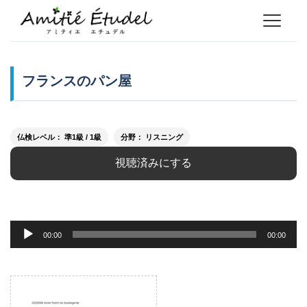
フランスのパン屋
仏検レベル： 準1級 / 1級
分野： リスニング
視聴済みにする
音
00:00
00:00
声
プ
レ