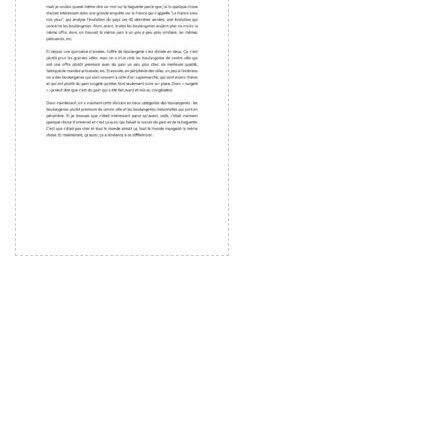
ー
ヤ
ー