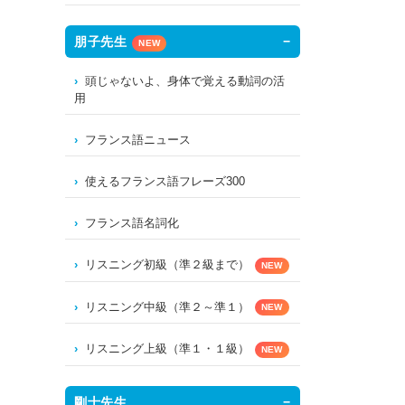
朋子先生
NEW
頭じゃないよ、身体で覚える動詞の活
用
フランス語ニュース
使えるフランス語フレーズ300
フランス語名詞化
リスニング初級（準２級まで）
NEW
リスニング中級（準２～準１）
NEW
リスニング上級（準１・１級）
NEW
剛士先生