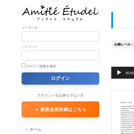
ユーザー名
仏検レベル： 準
パスワード
ログイン状態を保持
音
00:00
声
プ
レ
アカウントをお持ちでない方
ー
ヤ
＋ 新規会員登録はこちら
ー
ホーム