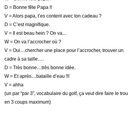
D = Bonne fête Papa !!
V = Alors papa, t’es content avec ton cadeau ?
D = C’est magnifique.
V = Il est beau hein ? On va…
W = On va l’accrocher où ?
V = Oui…chercher une place pour l’accrocher, trouver un
cadre à sa taille….
D = Très bonne…très bonne idée.
W = Et après…bataille d’eau !!!
V = ahha
(un par “par 3”, vocabulaire du golf, ça veut dire faire le trou
en 3 coups maximum)