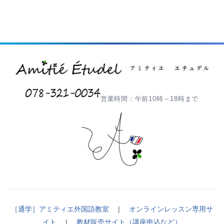
営業時間：午前10時～18時まで
［通学］アミティエ外国語教室
|
オンラインレッスン専用サ
イト
|
教材販売サイト（講座申込など）