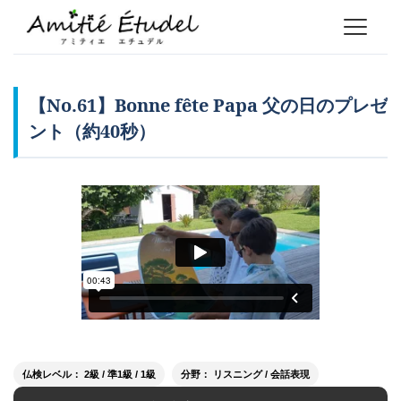
【No.61】Bonne fête Papa 父の日のプレゼ
ント（約40秒）
仏検レベル： 2級 / 準1級 / 1級
分野： リスニング / 会話表現