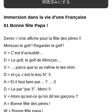
視聴済みにする
Immersion dans la vie d’une Française
61 Bonne fête Papa !
Denis = Une affiche pour la fête des pères !!
Mimizan le golf ! Regarder le golf !
V = C’est d’actualité…
D = Le golf, le golf de Mimizan…
V = ….parce que tu as même le tee-shirt.
D = et ça, c’est le trou N° 3
A = Et il faut faire par… ? ….3
D = Le par “par 3” . Merci !!
V = Alors qu’est-ce qu’on dit les garçons ?
A = Bonne fête des pères !
W = Bonne fête papa !