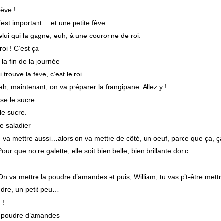
fève !
’est important …et une petite fève.
elui qui la gagne, euh, à une couronne de roi.
roi ! C’est ça
la fin de la journée
 trouve la fève, c’est le roi.
ah, maintenant, on va préparer la frangipane. Allez y !
se le sucre.
le sucre.
e saladier
n va mettre aussi…alors on va mettre de côté, un oeuf, parce que ça, ç
Pour que notre galette, elle soit bien belle, bien brillante donc..
n va mettre la poudre d’amandes et puis, William, tu vas p’t-être mettr
ndre, un petit peu…
 !
a poudre d’amandes