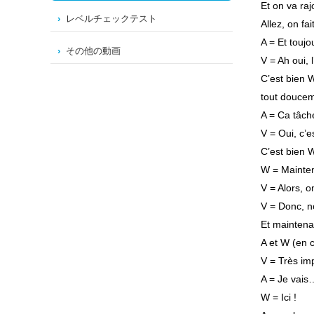
Et on va raj
レベルチェックテスト
Allez, on fa
A = Et touj
その他の動画
V = Ah oui, 
C’est bien 
tout douce
A = Ca tâch
V = Oui, c’e
C’est bien W
W = Mainten
V = Alors, o
V = Donc, n
Et maintenan
A et W (en c
V = Très imp
A = Je vais
W = Ici !