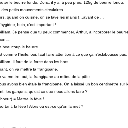
outer le beurre fondu. Donc, il y a, à peu près, 125g de beurre fondu.
it des petits mouvements circulaires.
ours, quand on cuisine, on se lave les mains !…avant de …
l’hygiène, hein, c’est important !
William. Je pense que tu peux commencer, Arthur, à incorporer le beurr
ment…
e beaucoup le beurre
st comme l’huile, oui, faut faire attention à ce que ça n’éclabousse pas.
illiam. Il faut de la force dans les bras.
ant, on va mettre la frangipane.
n va mettre, oui, la frangipane au milieu de la pâte
ous avons bien étalé la frangipane. On a laissé un bon centimètre sur l
t, les garçons, qu’est ce que nous allons faire ?
hoeur) = Mettre la fève !
ortant, la fève ! Alors où est-ce qu’on la met ?
…