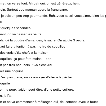
met..on verse tout. Ah bah oui, on est généreux, hein.
hein. Surtout que maman adore la frangipane.
, je suis un peu trop gourmande. Bah..vous aussi, vous aimez bien les
e.
t quelques secondes.
ant, on va casser les oeufs
langé la poudre d’amandes, le sucre. On ajoute 3 oeufs.
 faut faire attention à pas mettre de coquilles
i des vrais p’tits chefs à la maison
 coquilles, ça peut être moins …bon
st pas très bon, hein ? Ca c’est vrai.
 mis une coquille
c’est pas grave, on va essayer d’aller à la pêche.
oquille
on, tu peux t’aider, peut-être, d’une petite cuillère.
, je l’ai.
on et on va commencer à mélanger, oui, doucement, avec le fouet.