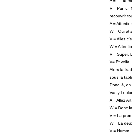
A = …. la me
V = Par ici.
recouvrir to
A = Attention
W = Oui att
V = Allez c’e
W = Attentio
V = Super. E
V= Et voilà,
Alors la tra
sous la tabl
Donc là, on 
Vas y Loulou
A = Allez Art
W = Donc la
V = La prem
W = La deux
V = Humm, el