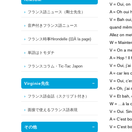
V = Oui, on 
A = Oh oui 
フランス語ニュース（剛士先生）
V = Bah oui
音声付きフランス語ニュース
quand mêm
Allez on me
フランス時事Hirondelle (旧À la page)
W = Mainten
V = On a mé
単語はトモダチ
A = Hop ! Il
V = Oui, j’a
フランスコラム・Tic-Tac Japon
A = car les
V = Oui, c’e
Virginie先生
A = Oh, j’ai
V = Et bah, 
フランス語会話（スクリプト付き）
W = …à la c
面接で使えるフランス語表現
V = Oui. Sin
A = C’est bon
V = C’est b
その他