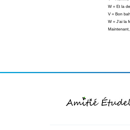
W = Et la de
V = Bon bah
W = J’ai la f
Maintenant, 