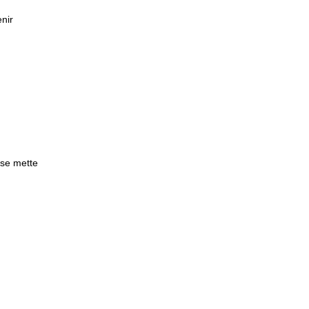
enir
i se mette