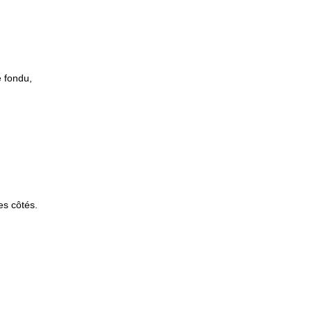
e fondu,
es côtés.