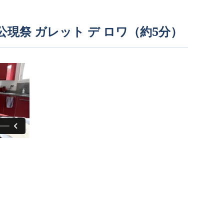
s rois 公現祭 ガレット デ ロワ（約5分）