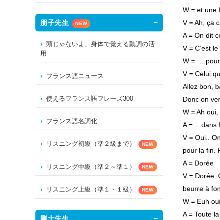
W = et une 
V = Ah, ça c
朋子先生
NEW
A = On dit c
頭じゃないよ、身体で覚える動詞の活
V = C’est le 
用
W = ….pour 
V = Celui qui
フランス語ニュース
Allez bon, b
使えるフランス語フレーズ300
Donc on ver
W = Ah oui, 
フランス語名詞化
A = …dans l
V = Oui.. O
リスニング初級（準２級まで）
NEW
pour la fin. 
A = Dorée
リスニング中級（準２～準１）
NEW
V = Dorée. O
beurre à fo
リスニング上級（準１・１級）
NEW
W = Euh oui
A = Toute l
剛士先生