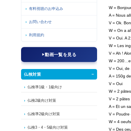
W = Bonjour
有料視聴のお申込み
A = Nous all
お問い合わせ
V = Ok. Bonj
W = On a al
利用規約
V = Oui. A 
W = Les ing
V = Ah ! Alo
動画一覧を見る
W = 200…e
V = Oui, de
仏検対策
A = 150g de
V = Oui
仏検準1級・1級向け
W = 2 pâtes 
V = 2 pâtes 
仏検2級向け対策
A = Et un 
V = Poudre 
仏検準2級向け対策
W = 4 oeufs
仏検3・4・5級向け対策
V = Des oeu