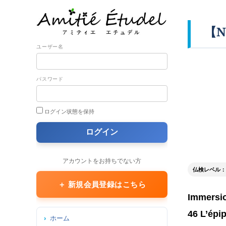
【N
ユーザー名
パスワード
ログイン状態を保持
アカウントをお持ちでない方
仏検レベル： 2
＋ 新規会員登録はこちら
Immersio
46 L’épip
ホーム