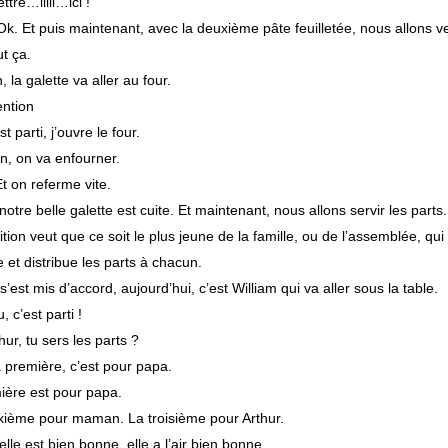
ttre…iiiii…ici !
 Ok. Et puis maintenant, avec la deuxième pâte feuilletée, nous allons v
ut ça.
, la galette va aller au four.
ention
st parti, j’ouvre le four.
n, on va enfourner.
t on referme vite.
 notre belle galette est cuite. Et maintenant, nous allons servir les parts.
dition veut que ce soit le plus jeune de la famille, ou de l’assemblée, qu
e et distribue les parts à chacun.
s’est mis d’accord, aujourd’hui, c’est William qui va aller sous la table.
, c’est parti !
hur, tu sers les parts ?
 première, c’est pour papa.
ière est pour papa.
ième pour maman. La troisième pour Arthur.
le est bien bonne, elle a l’air bien bonne.