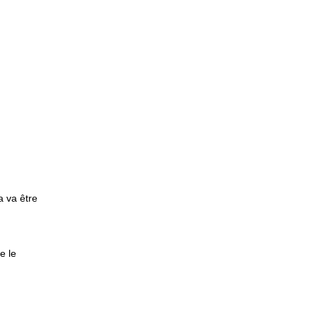
a va être
e le