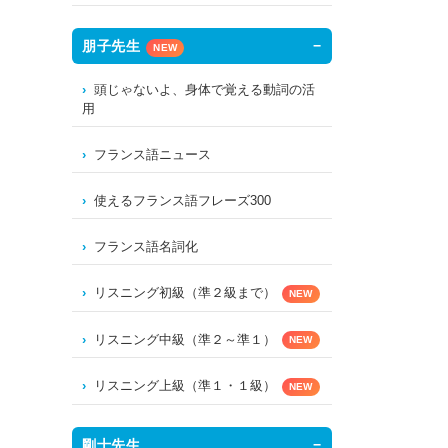
朋子先生
NEW
頭じゃないよ、身体で覚える動詞の活
用
フランス語ニュース
使えるフランス語フレーズ300
フランス語名詞化
リスニング初級（準２級まで）
NEW
リスニング中級（準２～準１）
NEW
リスニング上級（準１・１級）
NEW
剛士先生