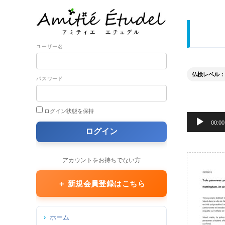
ユーザー名
仏検レベル： 準
パスワード
ログイン状態を保持
音
00:00
声
プ
レ
アカウントをお持ちでない方
ー
ヤ
＋ 新規会員登録はこちら
ー
ホーム