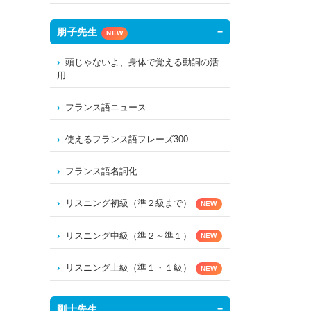
朋子先生
NEW
頭じゃないよ、身体で覚える動詞の活
用
フランス語ニュース
使えるフランス語フレーズ300
フランス語名詞化
リスニング初級（準２級まで）
NEW
リスニング中級（準２～準１）
NEW
リスニング上級（準１・１級）
NEW
剛士先生