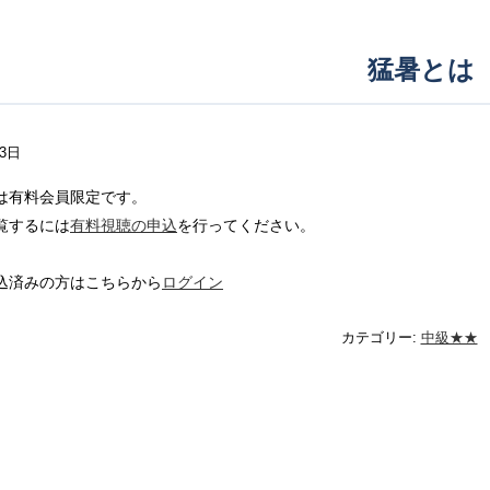
猛暑とは
23日
は有料会員限定です。
覧するには
有料視聴の申込
を行ってください。
込済みの方はこちらから
ログイン
カテゴリー:
中級★★