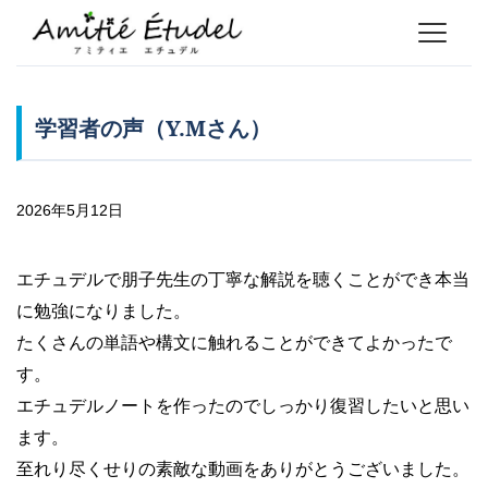
学習者の声（Y.Mさん）
2026年5月12日
エチュデルで朋子先生の丁寧な解説を聴くことができ本当
に勉強になりました。
たくさんの単語や構文に触れることができてよかったで
す。
エチュデルノートを作ったのでしっかり復習したいと思い
ます。
至れり尽くせりの素敵な動画をありがとうございました。